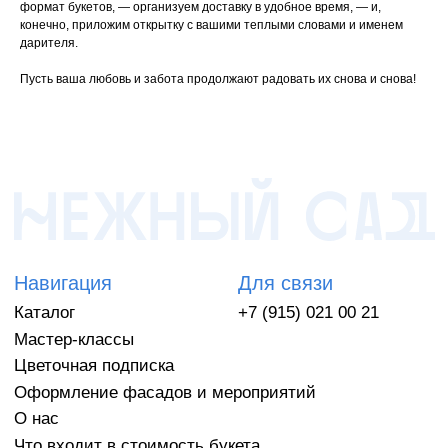
формат букетов, — организуем доставку в удобное время, — и,
Отзывы
конечно, приложим открытку с вашими теплыми словами и именем
Адрес
Социальные сети
дарителя.
Москва, ул.
Годовикова, 11, корп. 2
Пусть ваша любовь и забота продолжают радовать их снова и снова!
*Instagram принадлежит компании Meta, деятельность которой запрещена на
территории РФ
Хорошее место
Выбор пользователей Яндекса
ИП Антипкина Татьяна Александровна
ОГРНИП:324774600266461
ИНН:402312997071
Политика конфиденциальности
Публичный договор-оферта